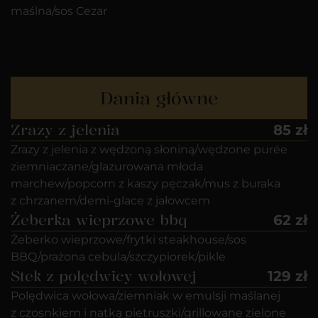
maślna/sos Cezar
Dania główne
Zrazy z jelenia
85 zł
Zrazy z jelenia z wędzoną słoniną/wędzone purée
ziemniaczane/glazurowana młoda
marchew/popcorn z kaszy pęczak/mus z buraka
z chrzanem/demi-glace z jałowcem
Żeberka wieprzowe bbq
62 zł
Żeberko wieprzowe/frytki steakhouse/sos
BBQ/prażona cebula/szczypiorek/pikle
Stek z polędwicy wołowej
129 zł
Polędwica wołowa/ziemniak w emulsji maślanej
z czosnkiem i natką pietruszki/grillowane zielone