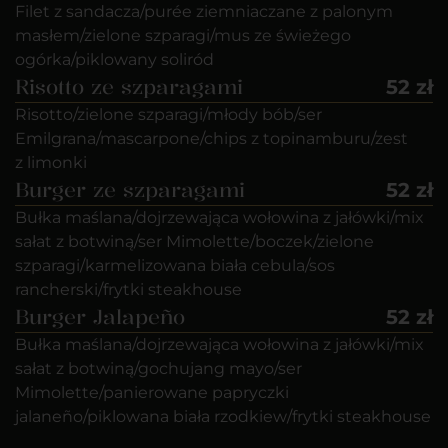
Filet z sandacza/purée ziemniaczane z palonym
masłem/zielone szparagi/mus ze świeżego
ogórka/piklowany soliród
Risotto ze szparagami
52 zł
Risotto/zielone szparagi/młody bób/ser
Emilgrana/mascarpone/chips z topinamburu/zest
z limonki
Burger ze szparagami
52 zł
Bułka maślana/dojrzewająca wołowina z jałówki/mix
sałat z botwiną/ser Mimolette/boczek/zielone
szparagi/karmelizowana biała cebula/sos
rancherski/frytki steakhouse
Burger Jalapeño
52 zł
Bułka maślana/dojrzewająca wołowina z jałówki/mix
sałat z botwiną/gochujang mayo/ser
Mimolette/panierowane papryczki
jalaneño/piklowana biała rzodkiew/frytki steakhouse