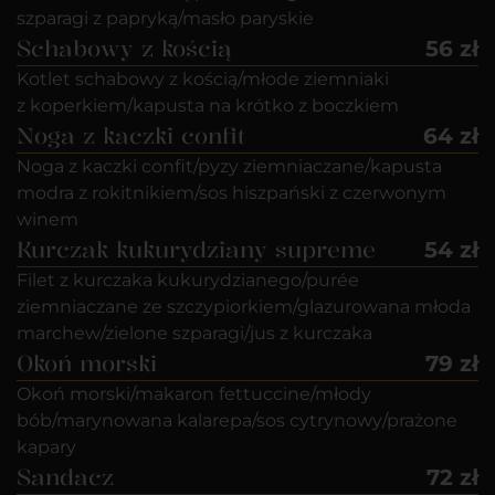
szparagi z papryką/masło paryskie
Schabowy z kością
56 zł
Kotlet schabowy z kością/młode ziemniaki
z koperkiem/kapusta na krótko z boczkiem
Noga z kaczki confit
64 zł
Noga z kaczki confit/pyzy ziemniaczane/kapusta
modra z rokitnikiem/sos hiszpański z czerwonym
winem
Kurczak kukurydziany supreme
54 zł
Filet z kurczaka kukurydzianego/purée
ziemniaczane ze szczypiorkiem/glazurowana młoda
marchew/zielone szparagi/jus z kurczaka
Okoń morski
79 zł
Okoń morski/makaron fettuccine/młody
bób/marynowana kalarepa/sos cytrynowy/prażone
kapary
Sandacz
72 zł