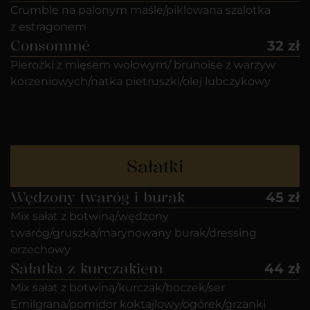
Crumble na palonym maśle/piklowana szalotka
z estragonem
Consommé
32 zł
Pierożki z mięsem wołowym/ brunoise z warzyw
korzeniowych/natka pietruszki/olej lubczykowy
Sałatki
Wędzony twaróg i burak
45 zł
Mix sałat z botwiną/wędzony
twaróg/gruszka/marynowany burak/dressing
orzechowy
Sałatka z kurczakiem
44 zł
Mix sałat z botwiną/kurczak/boczek/ser
Emilgrana/pomidor koktajlowy/ogórek/grzanki