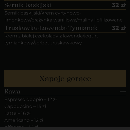
Sernik baskijski
32 zł
Sernik baskijski/krem cyrtynowo-
limonkowy/prażynka waniliowa/maliny liofilizowane
Truskawka•Lawenda•Tymianek
32 zł
Krem z białej czekolady z lawendą/jogurt
tymiankowy/sorbet truskawkowy
Napoje gorące
Kawa
—
Espresso doppio – 12 zł
Cappuccino – 15 zł
Latte – 16 zł
Americano – 12 zł
Affogato – 16 zł