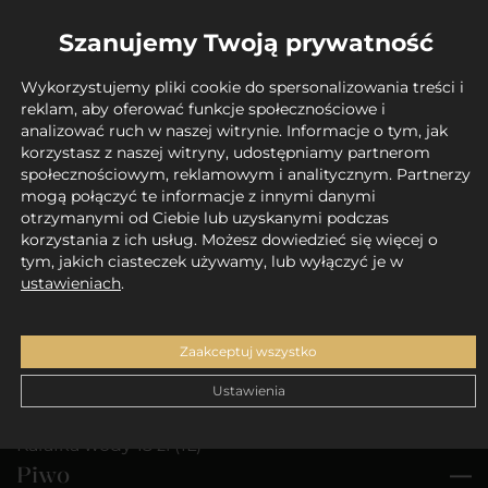
Herbata Newby
16 zł
Szanujemy Twoją prywatność
Czarna / zielona / miętowa
Mango-truskawka
Wykorzystujemy pliki cookie do spersonalizowania treści i
Imbryk
reklam, aby oferować funkcje społecznościowe i
analizować ruch w naszej witrynie. Informacje o tym, jak
korzystasz z naszej witryny, udostępniamy partnerom
społecznościowym, reklamowym i analitycznym. Partnerzy
mogą połączyć te informacje z innymi danymi
otrzymanymi od Ciebie lub uzyskanymi podczas
Napoje zimne
korzystania z ich usług. Możesz dowiedzieć się więcej o
tym, jakich ciasteczek używamy, lub wyłączyć je w
Napoje
—
ustawieniach
.
Sok świeżo wyciskany – 18 zł (250ml)
Sok Toma – 10 zł (200ml)
Zaakceptuj wszystko
Pepsi, Pepsi Zero Cukru, Mirinda, 7-up, Schweppes –
12 zł (200ml)
Ustawienia
Woda gazowana, niegazowana – 9 zł (330ml)
Karafka wody 15 zł (1L)
Piwo
—