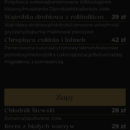
Polędwica wołowa/panierowane żółtko/ogórek
kiszony/musztarda Dijon/szalotka/świeże zioła
Wątróbka drobiowa z rokitnikiem
39 zł
Wątróbka drobiowa/rokitnik/czerwone wino/miód
gryczany/espuma malinowa/ pieczywo
Chrupiąca cukinia i labneh
42 zł
Panierowana cukinia/cytrynowy labneh/kolorowe
pomidory/melon/żółta cukinia/pistacje/botwina/olej
migdałowy z pomarańczą
Zupy
Chłodnik litewski
28 zł
Botwina/jajo/świeże zioła
Krem z białych warzyw
29 zł